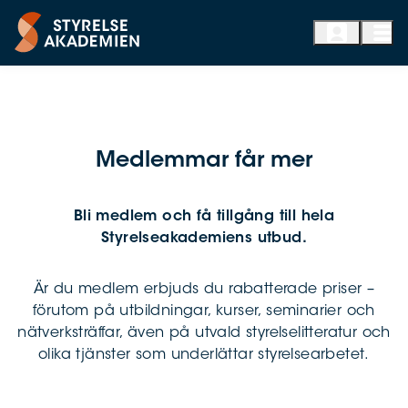
Senaste
Medlemmar får mer
styrelseuppdragen
Bli medlem och få tillgång till hela
Styrelseakademiens utbud.
Med vår annonseringstjänst kan du som är
medlem i Styrelseakademien enkelt hitta lediga
styrelseuppdrag. Genom vårt nätverk med cirka 7
Är du medlem erbjuds du rabatterade priser –
förutom på utbildningar, kurser, seminarier och
500 styrelseaktiva når bolagen rätt kompetens.
nätverksträffar, även på utvald styrelselitteratur och
Under vårt jubileumsår 2026 erbjuder vi
olika tjänster som underlättar styrelsearbetet.
kostnadsfri annonsering.