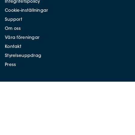
Integritetspolicy
Cookie-inställningar
Support
Om oss
Våra föreningar
Kontakt
Styrelseuppdrag
Press
Styrelseakademien Sverige
Västra Trädgårdsgatan 15
111 53 Stockholm
info@styrelseakademien.se