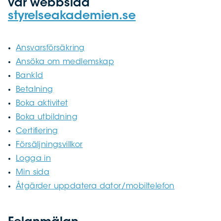
vår webbsida
styrelseakademien.se
Ansvarsförsäkring
Ansöka om medlemskap
BankId
Betalning
Boka aktivitet
Boka utbildning
Certifiering
Försäljningsvillkor
Logga in
Min sida
Åtgärder uppdatera dator/mobiltelefon