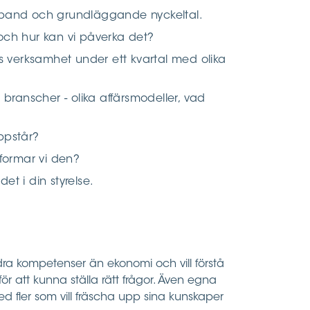
mband och grundläggande nyckeltal.
och hur kan vi påverka det?
as verksamhet under ett kvartal med olika
 branscher - olika affärsmodeller, vad
uppstår?
tformar vi den?
t i din styrelse.
ra kompetenser än ekonomi och vill förstå
r att kunna ställa rätt frågor. Även egna
ed fler som vill fräscha upp sina kunskaper