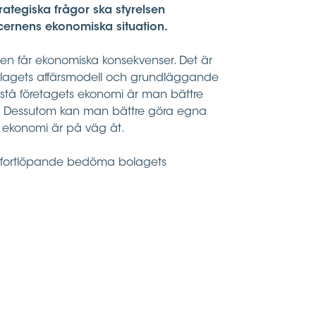
rategiska frågor ska styrelsen
ernens ekonomiska situation.
elsen får ekonomiska konsekvenser. Det är
olagets affärsmodell och grundläggande
tå företagets ekonomi är man bättre
get. Dessutom kan man bättre göra egna
s ekonomi är på väg åt.
att fortlöpande bedöma bolagets