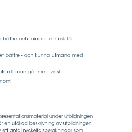
ättre och minska din risk för
get bättre - och kunna utmana med
rots att man går med vinst
onomi
resentationsmaterial under utbildningen
är en utökad beskrivning av utbildningen
 ett antal nyckeltalsberäkningar som