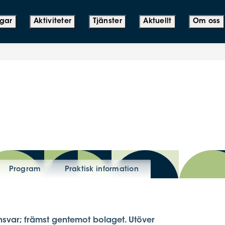
ngar
Aktiviteter
Tjänster
Aktuellt
Om oss
Program
Praktisk information
 ansvar; främst gentemot bolaget. Utöver