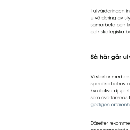
I utvärderingen 
utvärdering av sty
samarbete och ko
och strategiska be
Så här går ut
Vi startar med en
specifika behov oc
kvalitativa djupi
som överlämnas ti
gedigen erfarenhe
Därefter rekommen