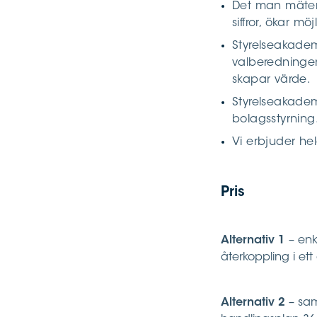
Det man mäter 
siffror, ökar möj
Styrelseakademi
valberedningen
skapar värde.
Styrelseakadem
bolagsstyrning
Vi erbjuder he
Pris
Alternativ 1
– en
återkoppling i ett
Alternativ 2
– sam