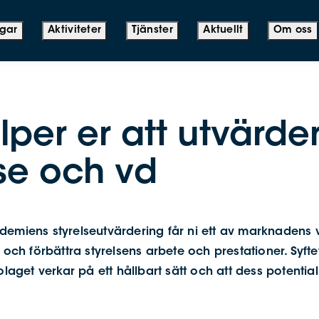
ngar
Aktiviteter
Tjänster
Aktuellt
Om oss
älper er att utvärde
lse och vd
demiens styrelseutvärdering får ni ett av marknadens 
 och förbättra styrelsens arbete och prestationer. Syftet
olaget verkar på ett hållbart sätt och att dess potential ny