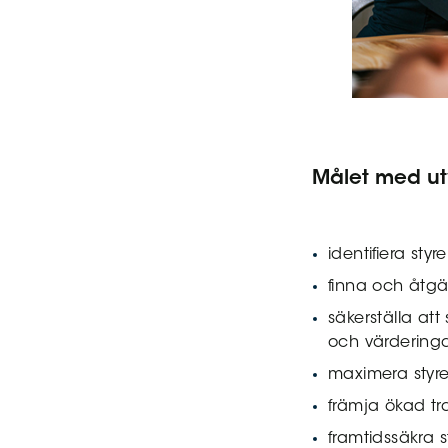
Målet med ut
identifiera styr
finna och åtgär
säkerställa att
och värderinga
maximera styre
främja ökad tr
framtidssäkra s