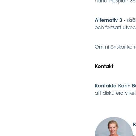
handlingsplan 36 
Alternativ 3
- skr
och fortsatt utveck
Om ni önskar kompl
Kontakt
Kontakta Karin 
att diskutera vilk
K