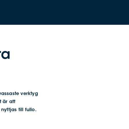
ra
vassaste verktyg
 är att
ttjas till fullo.