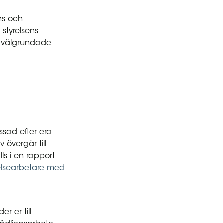
ns och
 styrelsens
a välgrundade
ssad efter era
 övergår till
ls i en rapport
relsearbetare med
r er till