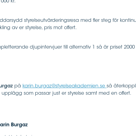
000 kr.
äddarsydd styrelseutvärderingsresa med fler steg för kontinu
ling av er styrelse, pris mot offert.
etterande djupintervjuer till alternativ 1 så är priset 2000 k
Burgaz
på
karin.burgaz@styrelseakademien.se
så återkoppla
et upplägg som passar just er styrelse samt med en offert.
arin Burgaz