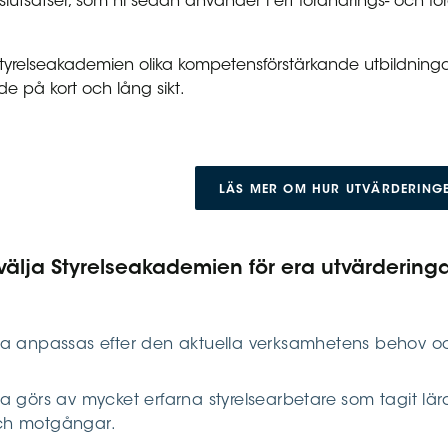
tsatser, som ni sedan använder i ert förändrings- och fö
Styrelseakademien olika kompetensförstärkande utbildning
de på kort och lång sikt.
LÄS MER OM HUR UTVÄRDERINGE
 välja Styrelseakademien för era utvärdering
na anpassas efter den aktuella verksamhetens behov o
.
a görs av mycket erfarna styrelsearbetare som tagit l
ch motgångar.