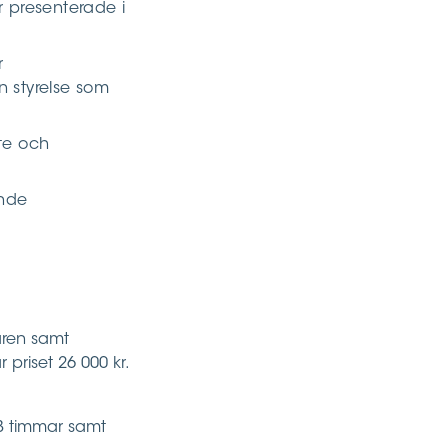
r presenterade i
r
n styrelse som
ete och
ande
aren samt
r priset 26 000 kr.
3 timmar samt