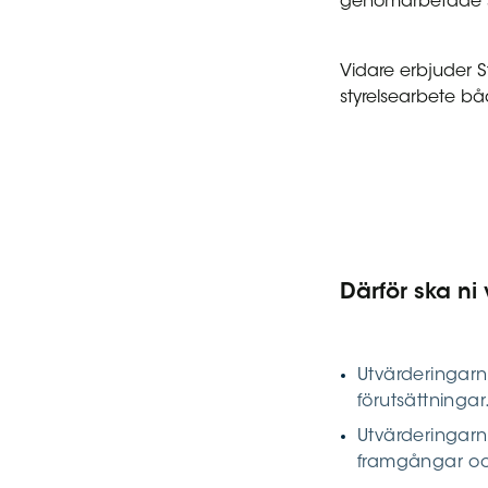
genomarbetade slu
Vidare erbjuder 
styrelsearbete bå
Därför ska ni
Utvärderingar
förutsättningar
Utvärderingarn
framgångar o