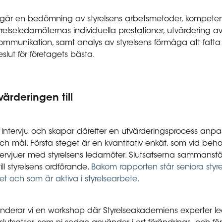
ingår en bedömning av styrelsens arbetsmetoder, kompete
relseledamöternas individuella prestationer, utvärdering av
mmunikation, samt analys av styrelsens förmåga att fatt
slut för företagets bästa.
värderingen till
 intervju och skapar därefter en utvärderingsprocess anpa
h mål. Första steget är en kvantitativ enkät, som vid behov
ntervjuer med styrelsens ledamöter. Slutsatserna sammanstäl
ll styrelsens ordförande.
Bakom rapporten står seniora sty
t och som är aktiva i styrelsearbete.
derar vi en workshop där Styrelseakademiens experter lede