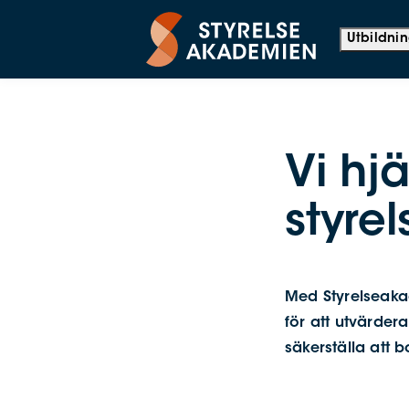
Utbildni
Vi hj
styre
Med Styrelseaka
för att utvärdera
säkerställa att b