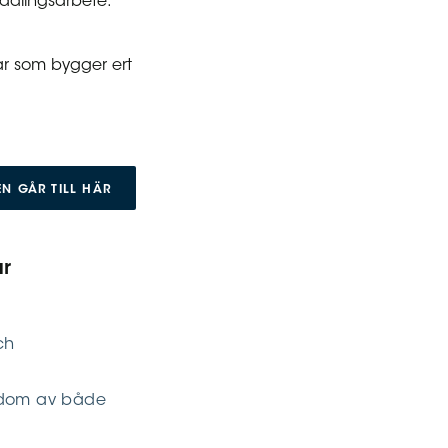
rädlingsarbete.
ar som bygger ert
N GÅR TILL HÄR
ar
ch
ärdom av både