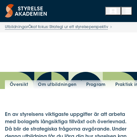
Utbildningar
Ökat fokus: Strategi ur ett styrelseperspektiv
Översikt
Om utbildningen
Program
Praktisk 
En av styrelsens viktigaste uppgifter är att arbeta
med bolagets långsiktiga tillväxt och överlevnad.
Då blir de strategiska frågorna avgörande. Under
denna utbildning får du lära dig hur styrelsen kan