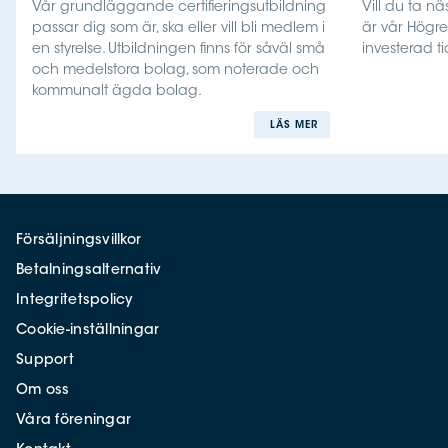
Vår grundläggande certifieringsutbildning
Vill du ta nä
passar dig som är, ska eller vill bli medlem i
är vår Högre 
en styrelse. Utbildningen finns för såväl små
investerad ti
och medelstora bolag, som noterade och
kommunalt ägda bolag.
LÄS MER
Försäljningsvillkor
Betalningsalternativ
Integritetspolicy
Cookie-inställningar
Support
Om oss
Våra föreningar