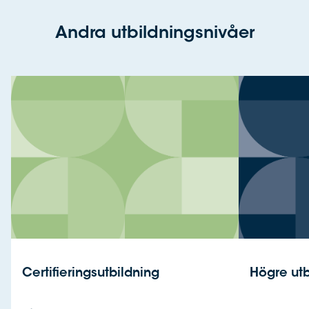
Andra utbildningsnivåer
Certifieringsutbildning
Högre utb