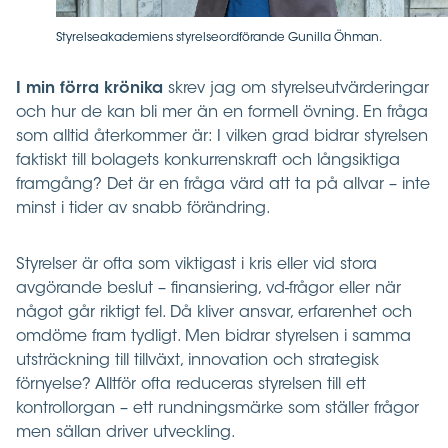
Styrelseakademiens styrelseordförande Gunilla Öhman.
I min förra krönika
skrev jag om styrelseutvärderingar
och hur de kan bli mer än en formell övning. En fråga
som alltid återkommer är: I vilken grad bidrar styrelsen
faktiskt till bolagets konkurrenskraft och långsiktiga
framgång? Det är en fråga värd att ta på allvar – inte
minst i tider av snabb förändring.
Styrelser är ofta som viktigast i kris eller vid stora
avgörande beslut – finansiering, vd-frågor eller när
något går riktigt fel. Då kliver ansvar, erfarenhet och
omdöme fram tydligt. Men bidrar styrelsen i samma
utsträckning till tillväxt, innovation och strategisk
förnyelse? Alltför ofta reduceras styrelsen till ett
kontrollorgan – ett rundningsmärke som ställer frågor
men sällan driver utveckling.