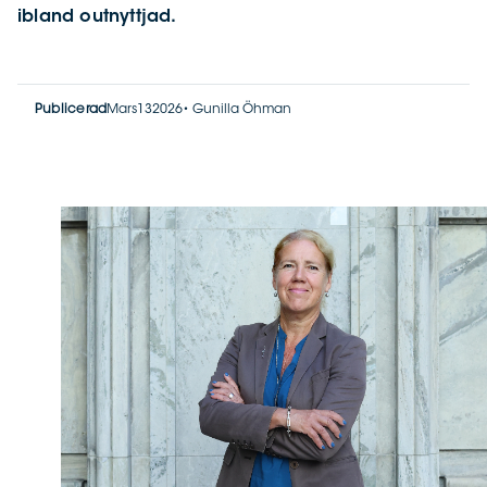
ibland outnyttjad.
Publicerad
Mars
13
2026
•
Gunilla Öhman